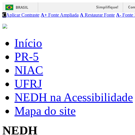
Simplifique!
Com
BRASIL
C
Aplicar Contraste
A+
Fonte Ampliada
A
Restaurar Fonte
A-
Fonte 
Início
PR-5
NIAC
UFRJ
NEDH na Acessibilidade
Mapa do site
NEDH